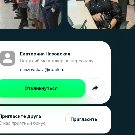
Екатерина Низовская
Ведущий менеджер по персоналу
e.nizovskaia@cdek.ru
Откликнуться
Пригласите друга
Пригласить
С нас приятный бонус