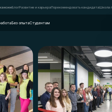
акансии
Блог
Развитие и карьера
Порекомендовать кандидата
Школа 
работа
Без опыта
Студентам