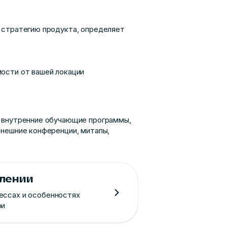
т стратегию продукта, определяет
мости от вашей локации
, внутренние обучающие программы,
внешние конференции, митапы,
влении
ессах и особенностях
ри