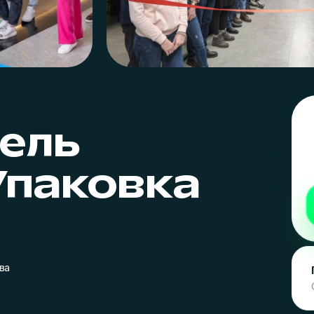
ель
Упаковка
ва