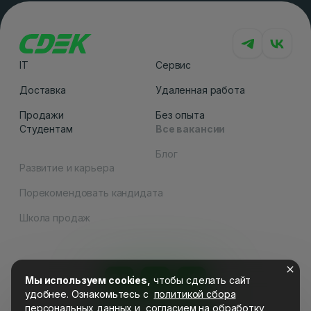
IT
Сервис
Доставка
Удаленная работа
Продажи
Без опыта
Студентам
Все вакансии
Блог
Развитие и карьера
Порекомендовать кандидата
Как вам сайт
Школа продаж
Мы используем cookies,
чтобы сделать сайт
удобнее. Ознакомьтесь c
политикой сбора
персональных данных
и
согласием на обработку