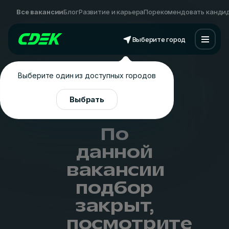
Все вакансии
Блог
Развитие и карьера
Порекомендовать канди
Выберите город
Выберите один из доступных городов
Выбрать
По
данной
вакансии
подбор
закрыт,
посмотрите