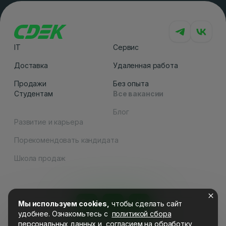
IT
Сервис
Доставка
Удаленная работа
Продажи
Без опыта
Студентам
Все вакансии
Блог
Развитие и карьера
Порекомендовать кандидата
Как вам сайт
Школа продаж
Мы используем cookies,
чтобы сделать сайт
удобнее. Ознакомьтесь c
политикой сбора
персональных данных
и
согласием на обработку