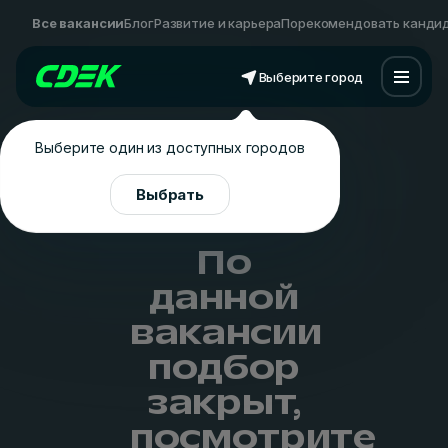
Все вакансии
Блог
Развитие и карьера
Порекомендовать канди
Выберите город
Выберите один из доступных городов
Выбрать
По
данной
вакансии
подбор
закрыт,
посмотрите