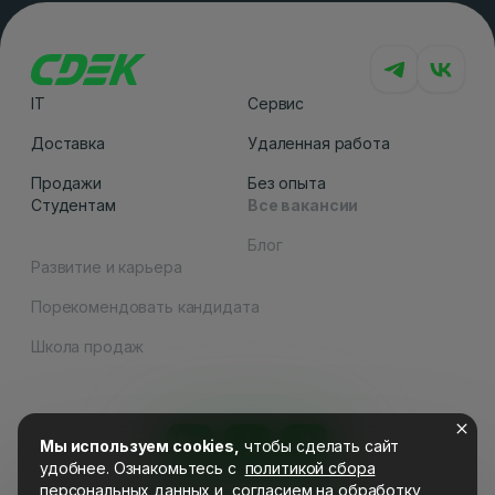
IT
Сервис
Доставка
Удаленная работа
Продажи
Без опыта
Студентам
Все вакансии
Блог
Развитие и карьера
Порекомендовать кандидата
Как вам сайт
Школа продаж
Мы используем cookies,
чтобы сделать сайт
удобнее. Ознакомьтесь c
политикой сбора
персональных данных
и
согласием на обработку