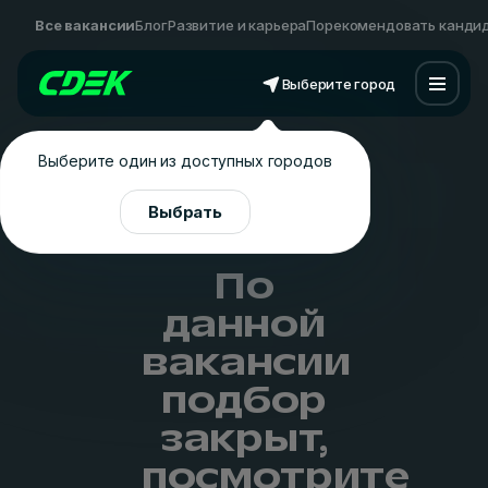
Все вакансии
Блог
Развитие и карьера
Порекомендовать канди
Выберите город
Выберите один из доступных городов
Выбрать
По
данной
вакансии
подбор
закрыт,
посмотрите