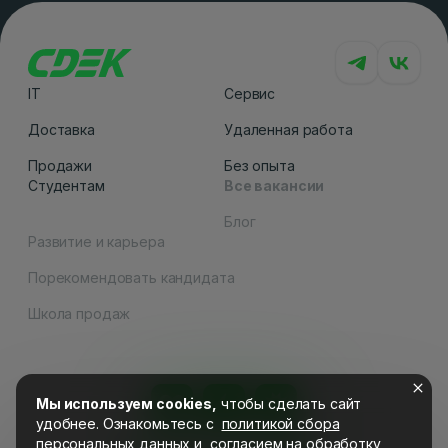
IT
Сервис
Доставка
Удаленная работа
Продажи
Без опыта
Студентам
Все вакансии
Блог
Развитие и карьера
Порекомендовать кандидата
Как вам сайт
Школа продаж
Мы используем cookies,
чтобы сделать сайт
удобнее. Ознакомьтесь c
политикой сбора
персональных данных
и
согласием на обработку