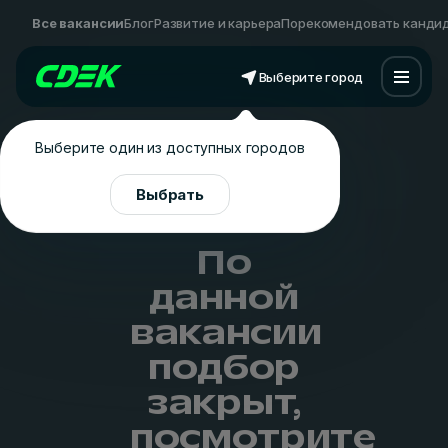
Все вакансии
Блог
Развитие и карьера
Порекомендовать канди
Выберите город
Выберите один из доступных городов
Выбрать
По
данной
вакансии
подбор
закрыт,
посмотрите