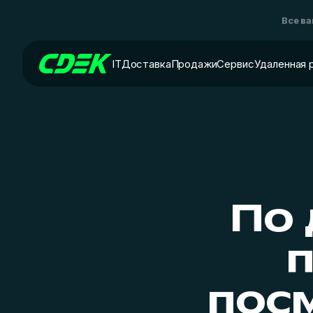
Все в
IT
Доставка
Продажи
Сервис
Удаленная 
По 
п
пос