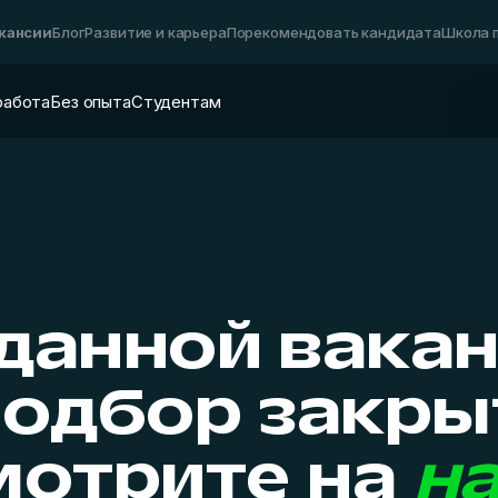
акансии
Блог
Развитие и карьера
Порекомендовать кандидата
Школа 
работа
Без опыта
Студентам
данной вака
одбор закры
мотрите на
н