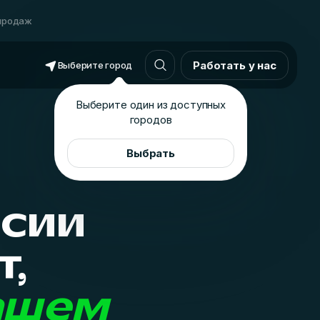
продаж
Работать у нас
Выберите город
Выберите один из доступных
городов
Выбрать
нсии
т,
ашем