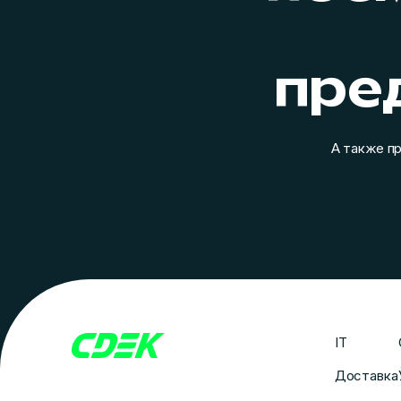
пре
А также п
IT
Доставка