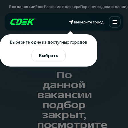
Все вакансии
Блог
Развитие и карьера
Порекомендовать канди
Выберите город
Выберите один из доступных городов
Выбрать
По
данной
вакансии
подбор
закрыт,
посмотрите