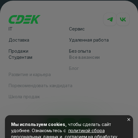
IT
Сервис
Доставка
Удаленная работа
Продажи
Без опыта
Студентам
Все вакансии
Блог
Развитие и карьера
Порекомендовать кандидата
Как вам сайт
Школа продаж
Мы используем cookies,
чтобы сделать сайт
удобнее. Ознакомьтесь c
политикой сбора
персональных данных
и
согласием на обработку