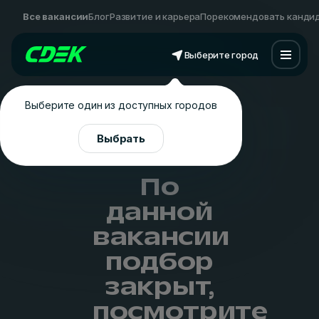
Все вакансии
Блог
Развитие и карьера
Порекомендовать канди
Выберите город
Выберите один из доступных городов
Выбрать
По
данной
вакансии
подбор
закрыт,
посмотрите