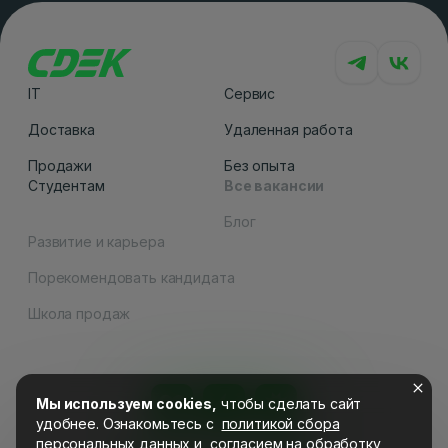
IT
Сервис
Доставка
Удаленная работа
Продажи
Без опыта
Студентам
Все вакансии
Блог
Развитие и карьера
Порекомендовать кандидата
Как вам сайт
Школа продаж
Мы используем cookies,
чтобы сделать сайт
удобнее. Ознакомьтесь c
политикой сбора
персональных данных
и
согласием на обработку