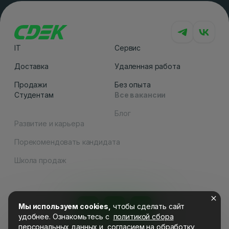
IT
Сервис
Доставка
Удаленная работа
Продажи
Без опыта
Студентам
Все вакансии
Блог
Развитие и карьера
Порекомендовать кандидата
Как вам сайт
Школа продаж
Мы используем cookies,
чтобы сделать сайт
удобнее. Ознакомьтесь c
политикой сбора
персональных данных
и
согласием на обработку