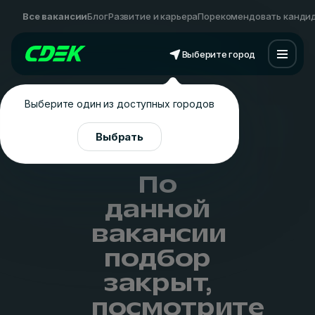
Все вакансии
Блог
Развитие и карьера
Порекомендовать канди
Выберите город
Выберите один из доступных городов
Выбрать
По
данной
вакансии
подбор
закрыт,
посмотрите