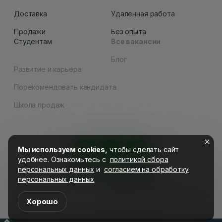
Доставка
Удаленная работа
Продажи
Без опыта
Студентам
Все вакансии
Блог
Развитие и карьера
Порекомендовать кандидата
Как вам сайт
Школа продаж
Мы используем cookies,
чтобы сделать сайт
удобнее. Ознакомьтесь c
политикой сбора
персональных данных
и
согласием на обработку
Всё дело в людях
персональных данных
Отправить
© СДЭК, 2026
Дизайн сайта
nikitakozin.com
Хорошо
Не хочу оценивать