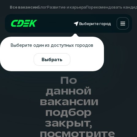
Все вакансии
Блог
Развитие и карьера
Порекомендовать канди
Выберите город
Выберите один из доступных городов
Выбрать
По
данной
вакансии
подбор
закрыт,
посмотрите