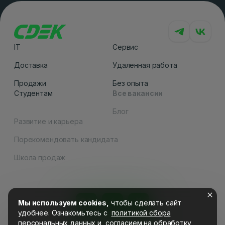
IT
Сервис
Доставка
Удаленная работа
Продажи
Без опыта
Студентам
Все вакансии
Блог
Развитие и карьера
Порекомендовать кандидата
Как вам сайт
Школа продаж
Мы используем cookies,
чтобы сделать сайт
удобнее. Ознакомьтесь c
политикой сбора
персональных данных
и
согласием на обработку