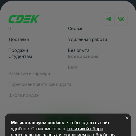
IT
Сервис
Доставка
Удаленная работа
Продажи
Без опыта
Студентам
Все вакансии
Блог
Развитие и карьера
Порекомендовать кандидата
Как вам сайт
Школа продаж
Мы используем cookies,
чтобы сделать сайт
удобнее. Ознакомьтесь c
политикой сбора
персональных данных
и
согласием на обработку