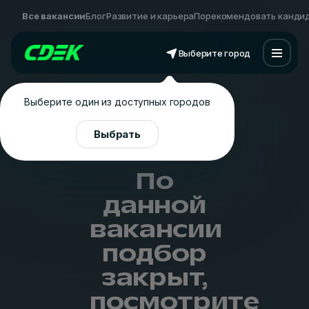
Все вакансии
Блог
Развитие и карьера
Порекомендовать канди
Выберите город
Выберите один из доступных городов
Выбрать
По
данной
вакансии
подбор
закрыт,
посмотрите